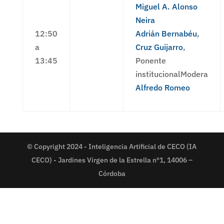
Miguel A. Alonso
Neira
12:50
Adrián Bernabéu
,
a
Cruz Guijarro
,
13:45
Ponente
institucionalModera
Alfredo Romeo
© Copyright 2024 - Inteligencia Artificial de CECO (IA
CECO) - Jardines Virgen de la Estrella nº1, 14006 –
Córdoba